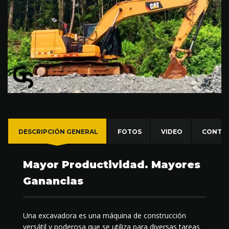
DESCRIPCIÓN GENERAL
FOTOS
VIDEO
CONTA
Mayor Productividad. Mayores
Ganancias
Una excavadora es una máquina de construcción
versátil y poderosa que se utiliza para diversas tareas